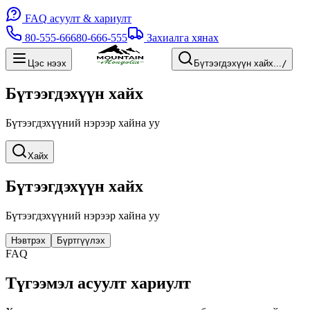
FAQ
асуулт & хариулт
80-555-666
80-666-555
Захиалга хянах
Цэс нээх
Бүтээгдэхүүн хайх...
/
Бүтээгдэхүүн хайх
Бүтээгдэхүүний нэрээр хайна уу
Хайх
Бүтээгдэхүүн хайх
Бүтээгдэхүүний нэрээр хайна уу
Нэвтрэх
Бүртгүүлэх
FAQ
Түгээмэл асуулт хариулт