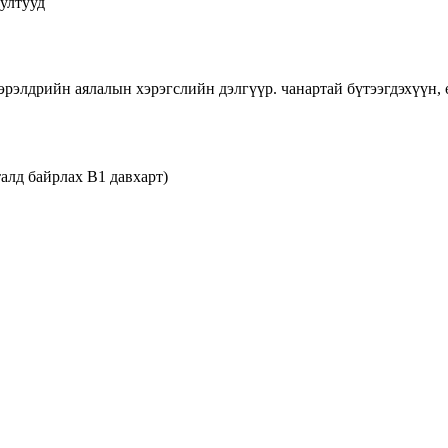
иултууд
эрэлдрийн аялалын хэрэгслийн дэлгүүр. чанартай бүтээгдэхүүн, 
талд байрлах B1 давхарт)