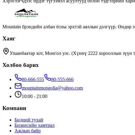
Хэрэглэгчдээс ирдэг түгээмэл асуултууд болон тэдгээрийн хар
Mountain брэндийн албан ёсны эрхтэй аяллын дэлгүүр. Өндөр з
Хаяг
Улаанбаатар хот, Монгол улс. (Хүннү 2222 хорооллын зүүн 
Холбоо барих
80-666-555
80-555-666
mountainmongolia@yahoo.com
10:00 - 21:00
Компани
Бидний тухай
Бизнесийн хамтрал
Ажлын байр