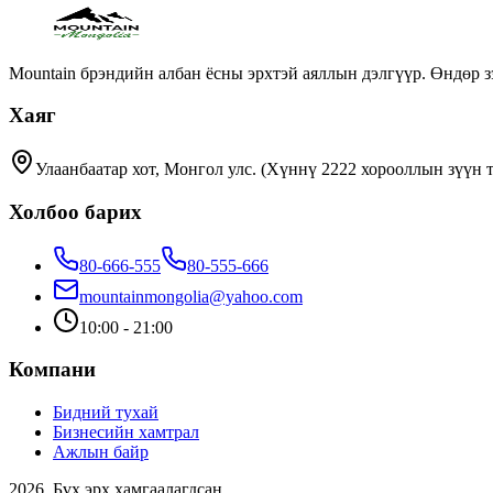
Mountain брэндийн албан ёсны эрхтэй аяллын дэлгүүр. Өндөр з
Хаяг
Улаанбаатар хот, Монгол улс. (Хүннү 2222 хорооллын зүүн 
Холбоо барих
80-666-555
80-555-666
mountainmongolia@yahoo.com
10:00 - 21:00
Компани
Бидний тухай
Бизнесийн хамтрал
Ажлын байр
2026. Бүх эрх хамгаалагдсан.