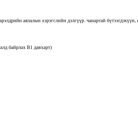
эрэлдрийн аялалын хэрэгслийн дэлгүүр. чанартай бүтээгдэхүүн, 
талд байрлах B1 давхарт)