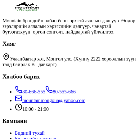
Mountain брэндийн албан ёсны эрхтэй аяллын дэлгүүр. Өндөр
зэрэлдрийн аялалын хэрэгслийн дэлгүүр. чанартай
бүтээгдэхүүн, өргөн сонголт, найдвартай үйлчилгээ.
Хаяг
Улаанбаатар хот, Монгол улс. (Хүннү 2222 хорооллын зүүн
талд байрлах B1 давхарт)
Холбоо барих
80-666-555
80-555-666
mountainmongolia@yahoo.com
10:00 - 21:00
Компани
Бидний тухай
Бизнесийн хамтрал