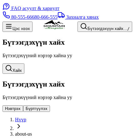
FAQ
асуулт & хариулт
80-555-666
80-666-555
Захиалга хянах
Цэс нээх
Бүтээгдэхүүн хайх...
/
Бүтээгдэхүүн хайх
Бүтээгдэхүүний нэрээр хайна уу
Хайх
Бүтээгдэхүүн хайх
Бүтээгдэхүүний нэрээр хайна уу
Нэвтрэх
Бүртгүүлэх
Нүүр
about-us